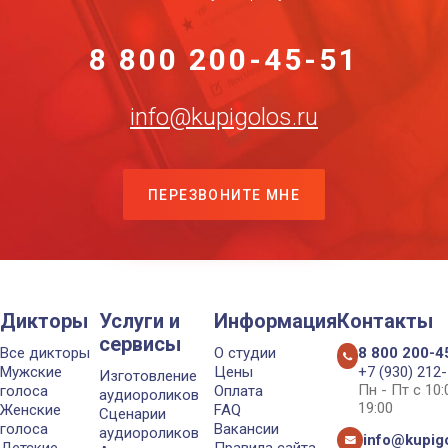
8 800 200-45-51
info@kupigolos.ru
ПЕРЕЗВОНИТЕ МНЕ
Дикторы
Услуги и
Информация
Контакты
сервисы
Все дикторы
О студии
8 800 200-4
Мужские
Цены
+7 (930) 212
Изготовление
Пн - Пт с 10
голоса
Оплата
аудиороликов
19:00
Женские
FAQ
Сценарии
голоса
Вакансии
аудиороликов
info@kupigo