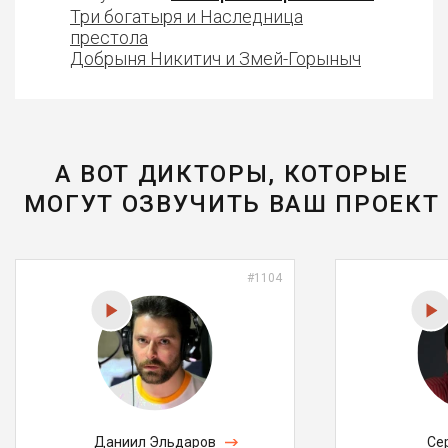
Три богатыря и Наследница
престола
Добрыня Никитич и Змей-Горыныч
А ВОТ ДИКТОРЫ, КОТОРЫЕ
МОГУТ ОЗВУЧИТЬ ВАШ ПРОЕКТ
#1104
Даниил Эльдаров
Се