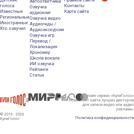
Детские
Правила сайта
Автоответчики
голоса
Контакты
Озвучка
Известные
Карта сайта
аудиокниг
Региональные
Озвучка видео
Иностранные
Аудиогиды /
Кто озвучил
Аудиоэкскурсии
Озвучка игр
Перевод /
Локализация
Хрономер
Школа вокала
ИИ озвучка
Рейтинги
Статьи
Онлайн сервис «КупиГолос»
позволяет найти лучших дикторов
для записи видео или аудио
рекламы.
© 2013 - 2026
Политика конфиденциальности
КупиГолос