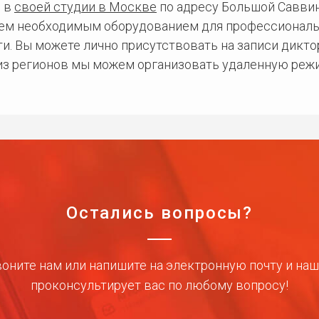
 в
своей студии в Москве
по адресу Большой Саввинс
сем необходимым оборудованием для профессиональ
и. Вы можете лично присутствовать на записи дикто
 из регионов мы можем организовать удаленную режи
Остались вопросы?
оните нам или напишите на электронную почту и на
проконсультирует вас по любому вопросу!