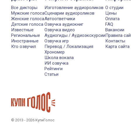
Все дикторы
Изготовление аудиороликов
О студии
Мужские голоса
Сценарии аудиороликов
Цены
Женские голоса
Автоответчики
Оплата
Детские голоса
Озвучка аудиокниг
FAQ
Известные
Озвучка видео
Вакансии
Региональные
Аудиогиды / Аудиоэкскурсии
Правила сай
Иностранные
Озвучка игр
Контакты
Кто озвучил
Перевод / Локализация
Карта сайта
Хрономер
Школа вокала
ИИ озвучка
Рейтинги
Статьи
© 2013 - 2026 КупиГолос