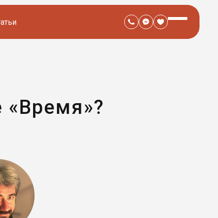
татьи
е «Время»?