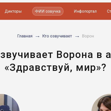
Дикторы
ИИ озвучка
Инфопортал
С
Фильмов и сериалов
Главная
Кто озвучивает
Ворон
Мультфильмов
YouTube каналов
Видеорекламы
озвучивает Ворона в 
«Здравствуй, мир»?