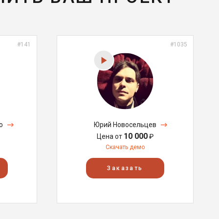
#141
#1035
о
Юрий Новосельцев
10 000
Цена от
₽
Скачать демо
Заказать