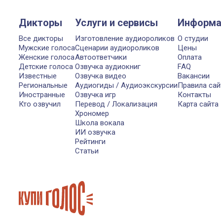
Дикторы
Услуги и сервисы
Информа
Все дикторы
Изготовление аудиороликов
О студии
Мужские голоса
Сценарии аудиороликов
Цены
Женские голоса
Автоответчики
Оплата
Детские голоса
Озвучка аудиокниг
FAQ
Известные
Озвучка видео
Вакансии
Региональные
Аудиогиды / Аудиоэкскурсии
Правила сай
Иностранные
Озвучка игр
Контакты
Кто озвучил
Перевод / Локализация
Карта сайта
Хрономер
Школа вокала
ИИ озвучка
Рейтинги
Статьи