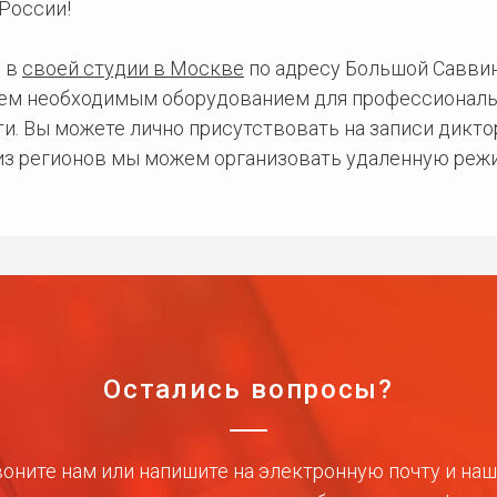
России!
 в
своей студии в Москве
по адресу Большой Саввинс
сем необходимым оборудованием для профессиональ
и. Вы можете лично присутствовать на записи дикто
 из регионов мы можем организовать удаленную режи
Остались вопросы?
оните нам или напишите на электронную почту и на