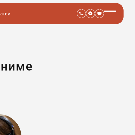
татьи
аниме