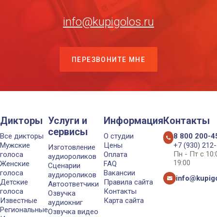
info@kupigolos.ru
ПЕРЕЗВОНИТЕ МНЕ
Дикторы
Услуги и
Информация
Контакты
сервисы
Все дикторы
О студии
8 800 200-4
Мужские
Цены
+7 (930) 212
Изготовление
Пн - Пт с 10
голоса
Оплата
аудиороликов
19:00
Женские
FAQ
Сценарии
голоса
Вакансии
аудиороликов
info@kupigo
Детские
Правила сайта
Автоответчики
голоса
Контакты
Озвучка
Известные
Карта сайта
аудиокниг
Региональные
Озвучка видео