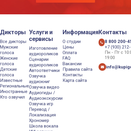
Дикторы
Услуги и
Информация
Контакты
сервисы
Все дикторы
О студии
8 800 200-4
Мужские
Цены
+7 (930) 212
Изготовление
Пн - Пт с 10
голоса
Оплата
аудиороликов
19:00
Женские
FAQ
Сценарии
голоса
Вакансии
аудиороликов
info@kupigo
Детские
Правила сайта
Автоответчики
голоса
Контакты
Озвучка
Известные
Карта сайта
аудиокниг
Региональные
Озвучка видео
Иностранные
Аудиогиды /
Кто озвучил
Аудиоэкскурсии
Озвучка игр
Перевод /
Локализация
Хрономер
Школа вокала