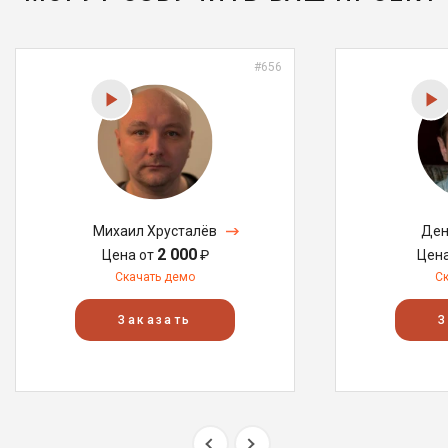
#656
Михаил Хрусталёв
Ден
2 000
Цена от
₽
Цен
Скачать демо
С
Заказать
З