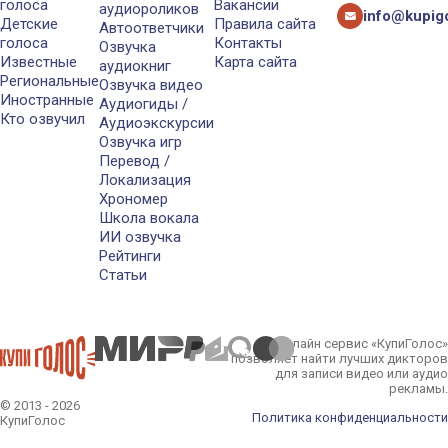
голоса
Вакансии
аудиороликов
info@kupigo
Детские
Правила сайта
Автоответчики
голоса
Контакты
Озвучка
Известные
Карта сайта
аудиокниг
Региональные
Озвучка видео
Иностранные
Аудиогиды /
Кто озвучил
Аудиоэкскурсии
Озвучка игр
Перевод /
Локализация
Хрономер
Школа вокала
ИИ озвучка
Рейтинги
Статьи
Онлайн сервис «КупиГолос»
позволяет найти лучших дикторов
для записи видео или аудио
рекламы.
© 2013 - 2026
Политика конфиденциальности
КупиГолос