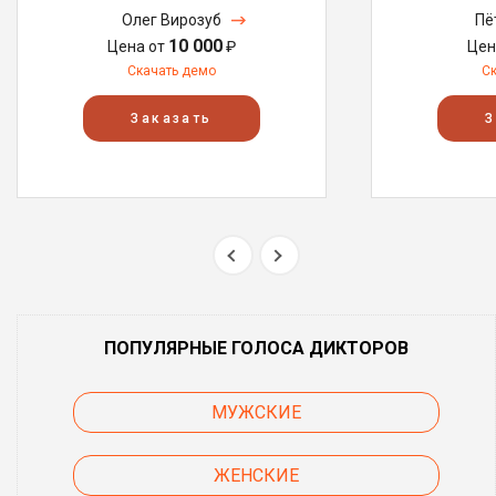
Олег Вирозуб
Пё
10 000
Цена от
₽
Цен
Скачать демо
С
Заказать
З
ПОПУЛЯРНЫЕ ГОЛОСА ДИКТОРОВ
МУЖСКИЕ
ЖЕНСКИЕ