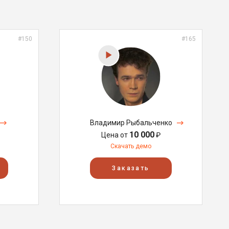
#150
#165
Владимир Рыбальченко
10 000
Цена от
₽
Скачать демо
Заказать