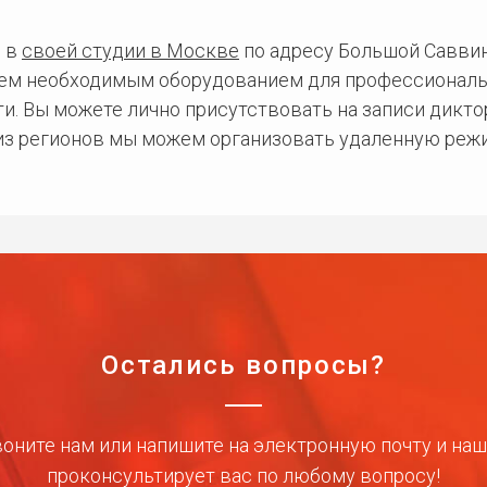
 в
своей студии в Москве
по адресу Большой Саввинс
сем необходимым оборудованием для профессиональ
и. Вы можете лично присутствовать на записи дикто
 из регионов мы можем организовать удаленную режи
Остались вопросы?
оните нам или напишите на электронную почту и на
проконсультирует вас по любому вопросу!