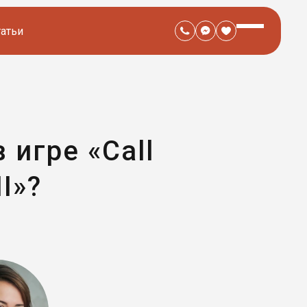
татьи
 игре «Call
I»?