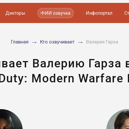
Дикторы
ИИ озвучка
Инфопортал
С
Фильмов и сериалов
Главная
Кто озвучивает
Валерия Гарза
Мультфильмов
YouTube каналов
Видеорекламы
вает Валерию Гарза в
 Duty: Modern Warfare I