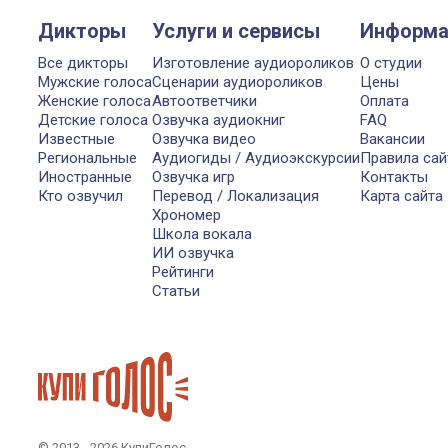
Дикторы
Услуги и сервисы
Информа
Все дикторы
Изготовление аудиороликов
О студии
Мужские голоса
Сценарии аудиороликов
Цены
Женские голоса
Автоответчики
Оплата
Детские голоса
Озвучка аудиокниг
FAQ
Известные
Озвучка видео
Вакансии
Региональные
Аудиогиды / Аудиоэкскурсии
Правила сай
Иностранные
Озвучка игр
Контакты
Кто озвучил
Перевод / Локализация
Карта сайта
Хрономер
Школа вокала
ИИ озвучка
Рейтинги
Статьи
© 2013 - 2026 КупиГолос