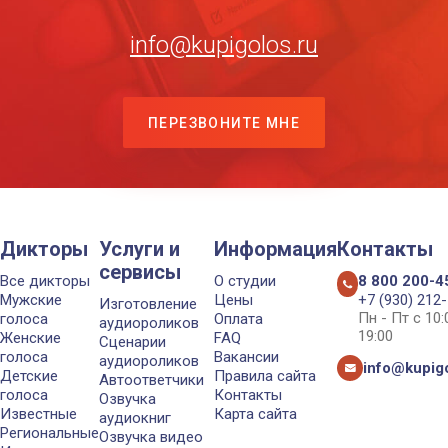
info@kupigolos.ru
ПЕРЕЗВОНИТЕ МНЕ
Дикторы
Услуги и
Информация
Контакты
сервисы
Все дикторы
О студии
8 800 200-4
Мужские
Цены
+7 (930) 212
Изготовление
Пн - Пт с 10
голоса
Оплата
аудиороликов
19:00
Женские
FAQ
Сценарии
голоса
Вакансии
аудиороликов
info@kupigo
Детские
Правила сайта
Автоответчики
голоса
Контакты
Озвучка
Известные
Карта сайта
аудиокниг
Региональные
Озвучка видео