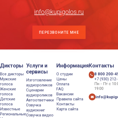
info@kupigolos.ru
ПЕРЕЗВОНИТЕ МНЕ
Дикторы
Услуги и
Информация
Контакты
сервисы
Все дикторы
О студии
8 800 200-4
Мужские
Цены
+7 (930) 212
Изготовление
Пн - Пт с 10
голоса
Оплата
аудиороликов
19:00
Женские
FAQ
Сценарии
голоса
Вакансии
аудиороликов
info@kupigo
Детские
Правила сайта
Автоответчики
голоса
Контакты
Озвучка
Известные
Карта сайта
аудиокниг
Региональные
Озвучка видео