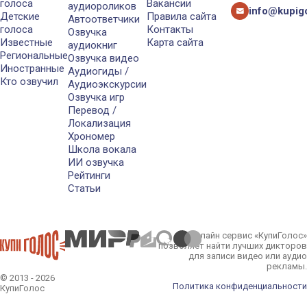
голоса
Вакансии
аудиороликов
info@kupigo
Детские
Правила сайта
Автоответчики
голоса
Контакты
Озвучка
Известные
Карта сайта
аудиокниг
Региональные
Озвучка видео
Иностранные
Аудиогиды /
Кто озвучил
Аудиоэкскурсии
Озвучка игр
Перевод /
Локализация
Хрономер
Школа вокала
ИИ озвучка
Рейтинги
Статьи
Онлайн сервис «КупиГолос»
позволяет найти лучших дикторов
для записи видео или аудио
рекламы.
© 2013 - 2026
Политика конфиденциальности
КупиГолос