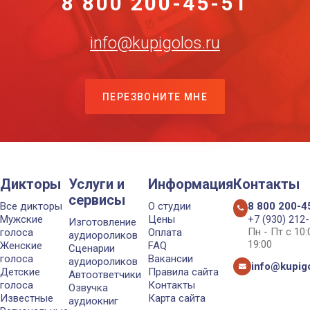
8 800 200-45-51
info@kupigolos.ru
ПЕРЕЗВОНИТЕ МНЕ
Дикторы
Услуги и
Информация
Контакты
сервисы
Все дикторы
О студии
8 800 200-4
Мужские
Цены
+7 (930) 212
Изготовление
Пн - Пт с 10
голоса
Оплата
аудиороликов
19:00
Женские
FAQ
Сценарии
голоса
Вакансии
аудиороликов
info@kupigo
Детские
Правила сайта
Автоответчики
голоса
Контакты
Озвучка
Известные
Карта сайта
аудиокниг