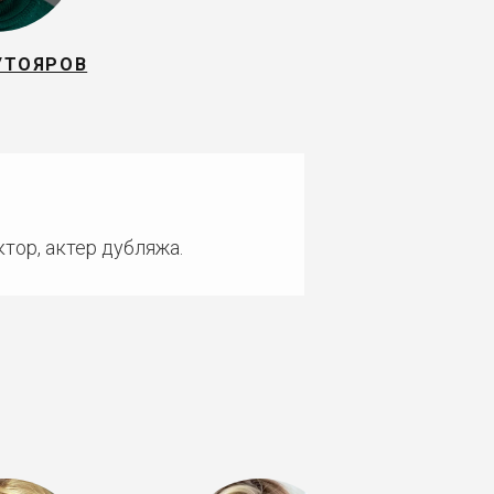
УТОЯРОВ
тор, актер дубляжа.