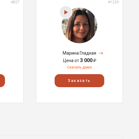
#827
#1229
Марина Гладкая
3 000
Цена от
₽
Скачать демо
Заказать