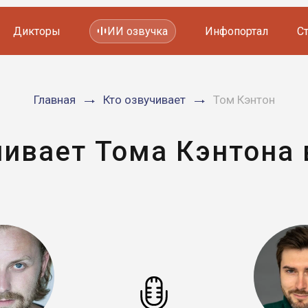
Дикторы
ИИ озвучка
Инфопортал
С
Фильмов и сериалов
Главная
Кто озвучивает
Том Кэнтон
Мультфильмов
YouTube каналов
Видеорекламы
чивает Тома Кэнтона 