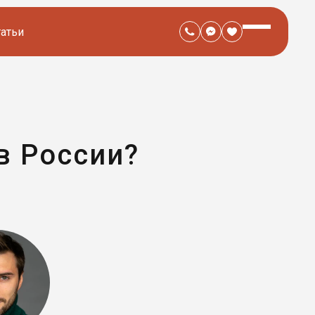
татьи
в России?