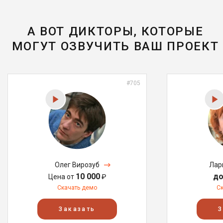
А ВОТ ДИКТОРЫ, КОТОРЫЕ
МОГУТ ОЗВУЧИТЬ ВАШ ПРОЕКТ
#705
Олег Вирозуб
Лар
10 000
до
Цена от
₽
Скачать демо
С
Заказать
З