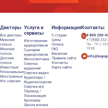
Дикторы
Услуги и
Информация
Контакты
сервисы
Все дикторы
О студии
8 800 200-4
Мужские
Цены
+7 (930) 212
Изготовление
Пн - Пт с 10
голоса
Оплата
аудиороликов
19:00
Женские
FAQ
Сценарии
голоса
Вакансии
аудиороликов
info@kupigo
Детские
Правила сайта
Автоответчики
голоса
Контакты
Озвучка
Известные
Карта сайта
аудиокниг
Региональные
Озвучка видео
Иностранные
Аудиогиды /
Кто озвучил
Аудиоэкскурсии
Озвучка игр
Перевод /
Локализация
Хрономер
Школа вокала