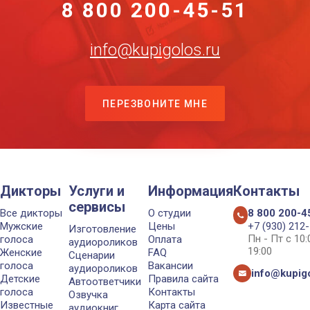
8 800 200-45-51
info@kupigolos.ru
ПЕРЕЗВОНИТЕ МНЕ
Дикторы
Услуги и
Информация
Контакты
сервисы
Все дикторы
О студии
8 800 200-4
Мужские
Цены
+7 (930) 212
Изготовление
Пн - Пт с 10
голоса
Оплата
аудиороликов
19:00
Женские
FAQ
Сценарии
голоса
Вакансии
аудиороликов
info@kupigo
Детские
Правила сайта
Автоответчики
голоса
Контакты
Озвучка
Известные
Карта сайта
аудиокниг