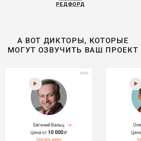
РЕДФОРД
А ВОТ ДИКТОРЫ, КОТОРЫЕ
МОГУТ ОЗВУЧИТЬ ВАШ ПРОЕКТ
#996
Евгений Вальц
Оле
10 000
Цена от
₽
Цен
Скачать демо
С