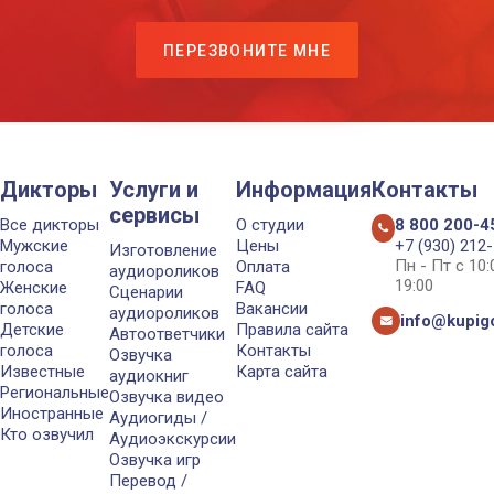
ПЕРЕЗВОНИТЕ МНЕ
Дикторы
Услуги и
Информация
Контакты
сервисы
Все дикторы
О студии
8 800 200-4
Мужские
Цены
+7 (930) 212
Изготовление
Пн - Пт с 10
голоса
Оплата
аудиороликов
19:00
Женские
FAQ
Сценарии
голоса
Вакансии
аудиороликов
info@kupigo
Детские
Правила сайта
Автоответчики
голоса
Контакты
Озвучка
Известные
Карта сайта
аудиокниг
Региональные
Озвучка видео
Иностранные
Аудиогиды /
Кто озвучил
Аудиоэкскурсии
Озвучка игр
Перевод /