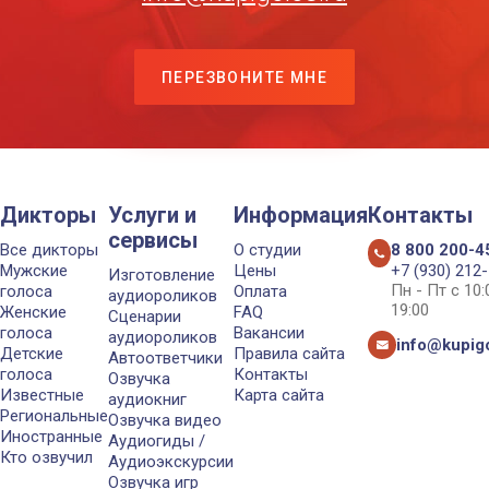
ПЕРЕЗВОНИТЕ МНЕ
Дикторы
Услуги и
Информация
Контакты
сервисы
Все дикторы
О студии
8 800 200-4
Мужские
Цены
+7 (930) 212
Изготовление
Пн - Пт с 10
голоса
Оплата
аудиороликов
19:00
Женские
FAQ
Сценарии
голоса
Вакансии
аудиороликов
info@kupigo
Детские
Правила сайта
Автоответчики
голоса
Контакты
Озвучка
Известные
Карта сайта
аудиокниг
Региональные
Озвучка видео
Иностранные
Аудиогиды /
Кто озвучил
Аудиоэкскурсии
Озвучка игр