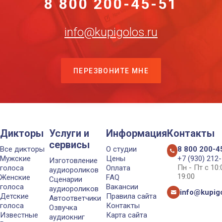
8 800 200-45-51
info@kupigolos.ru
ПЕРЕЗВОНИТЕ МНЕ
Дикторы
Услуги и
Информация
Контакты
сервисы
Все дикторы
О студии
8 800 200-4
Мужские
Цены
+7 (930) 212
Изготовление
Пн - Пт с 10
голоса
Оплата
аудиороликов
19:00
Женские
FAQ
Сценарии
голоса
Вакансии
аудиороликов
info@kupigo
Детские
Правила сайта
Автоответчики
голоса
Контакты
Озвучка
Известные
Карта сайта
аудиокниг