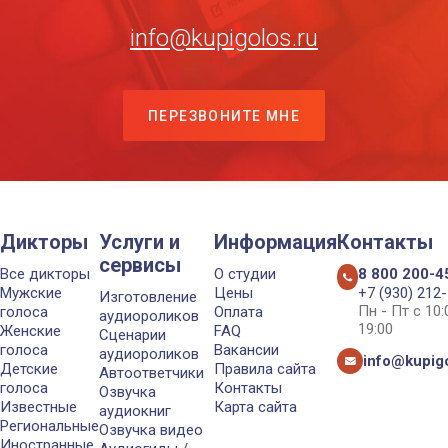
info@kupigolos.ru
ПЕРЕЗВОНИТЕ МНЕ
Дикторы
Услуги и
Информация
Контакты
сервисы
Все дикторы
О студии
8 800 200-4
Мужские
Цены
+7 (930) 212
Изготовление
Пн - Пт с 10
голоса
Оплата
аудиороликов
19:00
Женские
FAQ
Сценарии
голоса
Вакансии
аудиороликов
info@kupigo
Детские
Правила сайта
Автоответчики
голоса
Контакты
Озвучка
Известные
Карта сайта
аудиокниг
Региональные
Озвучка видео
Иностранные