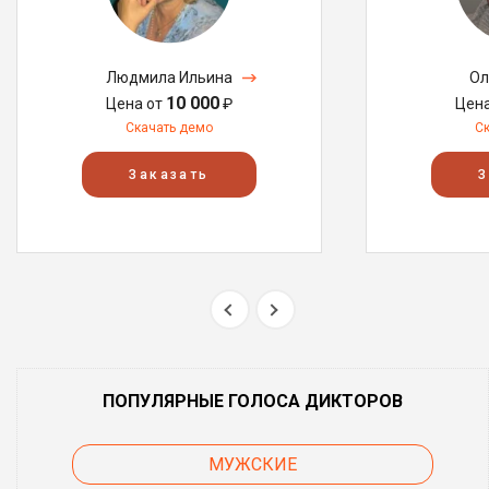
Людмила Ильина
Ол
10 000
Цена от
₽
Цен
Скачать демо
С
Заказать
З
ПОПУЛЯРНЫЕ ГОЛОСА ДИКТОРОВ
МУЖСКИЕ