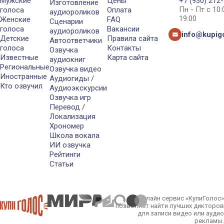
Мужские
Цены
+7 (930) 212
Изготовление
Пн - Пт с 10
голоса
Оплата
аудиороликов
19:00
Женские
FAQ
Сценарии
голоса
Вакансии
аудиороликов
info@kupigo
Детские
Правила сайта
Автоответчики
голоса
Контакты
Озвучка
Известные
Карта сайта
аудиокниг
Региональные
Озвучка видео
Иностранные
Аудиогиды /
Кто озвучил
Аудиоэкскурсии
Озвучка игр
Перевод /
Локализация
Хрономер
Школа вокала
ИИ озвучка
Рейтинги
Статьи
Онлайн сервис «КупиГолос»
позволяет найти лучших дикторов
для записи видео или аудио
рекламы.