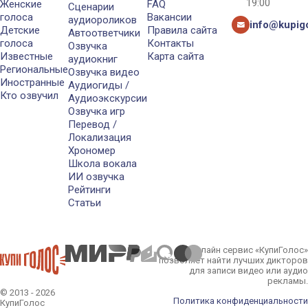
19:00
Женские
FAQ
Сценарии
голоса
Вакансии
аудиороликов
info@kupigo
Детские
Правила сайта
Автоответчики
голоса
Контакты
Озвучка
Известные
Карта сайта
аудиокниг
Региональные
Озвучка видео
Иностранные
Аудиогиды /
Кто озвучил
Аудиоэкскурсии
Озвучка игр
Перевод /
Локализация
Хрономер
Школа вокала
ИИ озвучка
Рейтинги
Статьи
Онлайн сервис «КупиГолос»
позволяет найти лучших дикторов
для записи видео или аудио
рекламы.
© 2013 - 2026
Политика конфиденциальности
КупиГолос