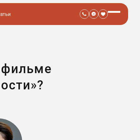
татьи
в фильме
ости»?