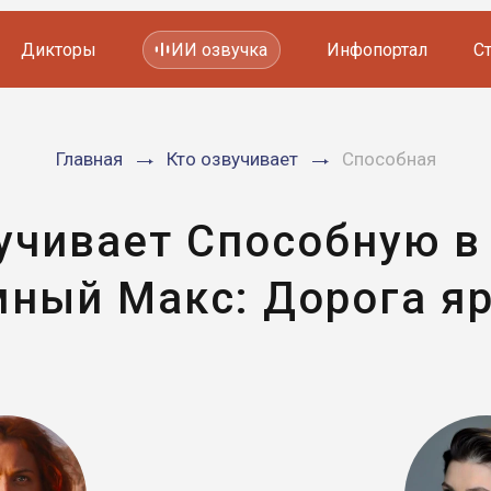
Дикторы
ИИ озвучка
Инфопортал
С
Фильмов и сериалов
Главная
Кто озвучивает
Способная
Мультфильмов
YouTube каналов
Видеорекламы
учивает Способную 
мный Макс: Дорога яр