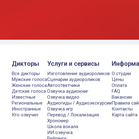
Дикторы
Услуги и сервисы
Информа
Все дикторы
Изготовление аудиороликов
О студии
Мужские голоса
Сценарии аудиороликов
Цены
Женские голоса
Автоответчики
Оплата
Детские голоса
Озвучка аудиокниг
FAQ
Известные
Озвучка видео
Вакансии
Региональные
Аудиогиды / Аудиоэкскурсии
Правила сай
Иностранные
Озвучка игр
Контакты
Кто озвучил
Перевод / Локализация
Карта сайта
Хрономер
Школа вокала
ИИ озвучка
Рейтинги