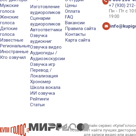
Мужские
Цены
+7 (930) 212
Изготовление
Пн - Пт с 10
голоса
Оплата
аудиороликов
19:00
Женские
FAQ
Сценарии
голоса
Вакансии
аудиороликов
info@kupigo
Детские
Правила сайта
Автоответчики
голоса
Контакты
Озвучка
Известные
Карта сайта
аудиокниг
Региональные
Озвучка видео
Иностранные
Аудиогиды /
Кто озвучил
Аудиоэкскурсии
Озвучка игр
Перевод /
Локализация
Хрономер
Школа вокала
ИИ озвучка
Рейтинги
Статьи
Онлайн сервис «КупиГолос»
позволяет найти лучших дикторов
для записи видео или аудио