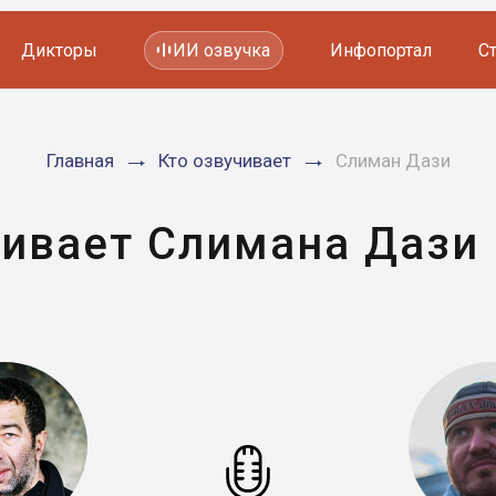
Дикторы
ИИ озвучка
Инфопортал
С
Фильмов и сериалов
Главная
Кто озвучивает
Слиман Дази
Мультфильмов
YouTube каналов
Видеорекламы
чивает Слимана Дази 