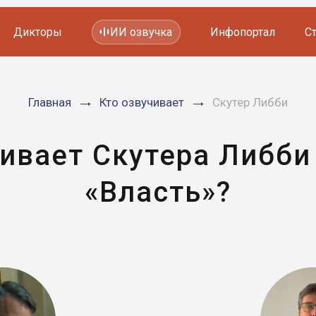
Дикторы
ИИ озвучка
Инфопортал
С
Фильмов и сериалов
Главная
Кто озвучивает
Скутер Либби
Мультфильмов
YouTube каналов
Видеорекламы
чивает Скутера Либби
«Власть»?