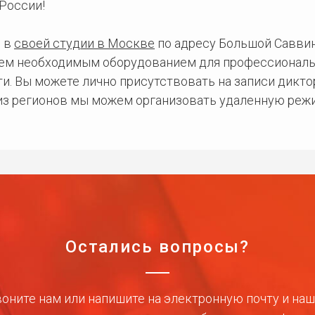
России!
 в
своей студии в Москве
по адресу Большой Саввинс
сем необходимым оборудованием для профессиональ
и. Вы можете лично присутствовать на записи дикто
 из регионов мы можем организовать удаленную режи
Остались вопросы?
оните нам или напишите на электронную почту и на