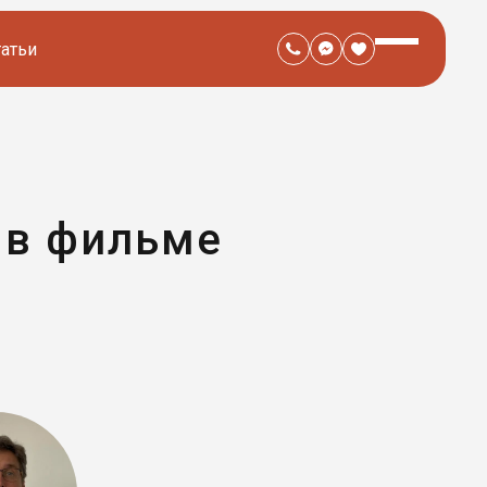
татьи
 в фильме