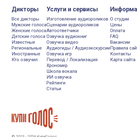
Дикторы
Услуги и сервисы
Информа
Все дикторы
Изготовление аудиороликов
О студии
Мужские голоса
Сценарии аудиороликов
Цены
Женские голоса
Автоответчики
Оплата
Детские голоса
Озвучка аудиокниг
FAQ
Известные
Озвучка видео
Вакансии
Региональные
Аудиогиды / Аудиоэкскурсии
Правила сай
Иностранные
Озвучка игр
Контакты
Кто озвучил
Перевод / Локализация
Карта сайта
Хрономер
Школа вокала
ИИ озвучка
Рейтинги
Статьи
© 2013 - 2026 КупиГолос