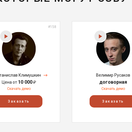
#158
танислав Климушкин
Велимир Русаков
10 000
договорная
Цена от
₽
Скачать демо
Скачать демо
Заказать
Заказать