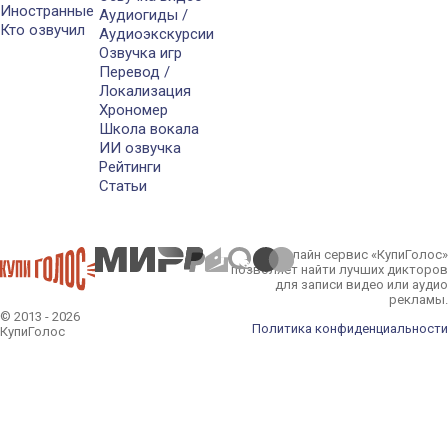
Иностранные
Аудиогиды /
Кто озвучил
Аудиоэкскурсии
Озвучка игр
Перевод /
Локализация
Хрономер
Школа вокала
ИИ озвучка
Рейтинги
Статьи
Онлайн сервис «КупиГолос»
позволяет найти лучших дикторов
для записи видео или аудио
рекламы.
© 2013 - 2026
Политика конфиденциальности
КупиГолос