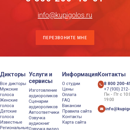
info@kupigolos.ru
ПЕРЕЗВОНИТЕ МНЕ
Дикторы
Услуги и
Информация
Контакты
сервисы
Все дикторы
О студии
8 800 200-4
Мужские
Цены
+7 (930) 212
Изготовление
Пн - Пт с 10
голоса
Оплата
аудиороликов
19:00
Женские
FAQ
Сценарии
голоса
Вакансии
аудиороликов
info@kupigo
Детские
Правила сайта
Автоответчики
голоса
Контакты
Озвучка
Известные
Карта сайта
аудиокниг
Региональные
Озвучка видео