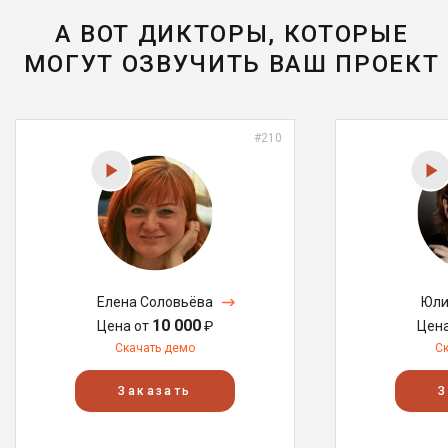
А ВОТ ДИКТОРЫ, КОТОРЫЕ
МОГУТ ОЗВУЧИТЬ ВАШ ПРОЕКТ
#210
Елена Соловьёва
Юли
10 000
Цена от
₽
Цен
Скачать демо
С
Заказать
З