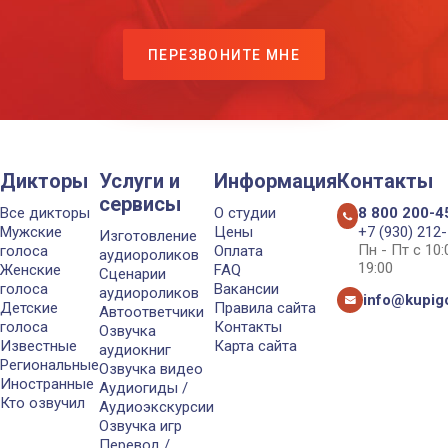
ПЕРЕЗВОНИТЕ МНЕ
Дикторы
Услуги и
Информация
Контакты
сервисы
Все дикторы
О студии
8 800 200-4
Мужские
Цены
+7 (930) 212
Изготовление
Пн - Пт с 10
голоса
Оплата
аудиороликов
19:00
Женские
FAQ
Сценарии
голоса
Вакансии
аудиороликов
info@kupigo
Детские
Правила сайта
Автоответчики
голоса
Контакты
Озвучка
Известные
Карта сайта
аудиокниг
Региональные
Озвучка видео
Иностранные
Аудиогиды /
Кто озвучил
Аудиоэкскурсии
Озвучка игр
Перевод /