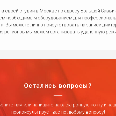
 в
своей студии в Москве
по адресу Большой Саввинс
сем необходимым оборудованием для профессиональ
и. Вы можете лично присутствовать на записи дикто
 из регионов мы можем организовать удаленную режи
Остались вопросы?
оните нам или напишите на электронную почту и на
проконсультирует вас по любому вопросу!