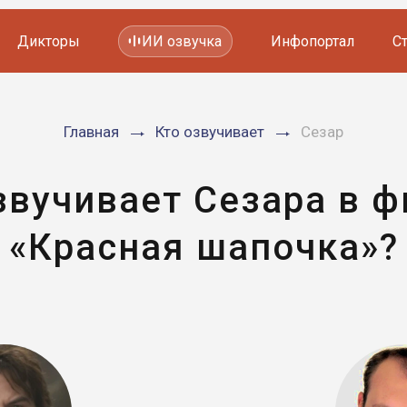
Дикторы
ИИ озвучка
Инфопортал
С
Фильмов и сериалов
Главная
Кто озвучивает
Сезар
Мультфильмов
YouTube каналов
Видеорекламы
звучивает Сезара в 
«Красная шапочка»?