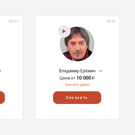
#2210
#349
Владимир Ерёмин
10 000
Цена от
₽
Скачать демо
Заказать