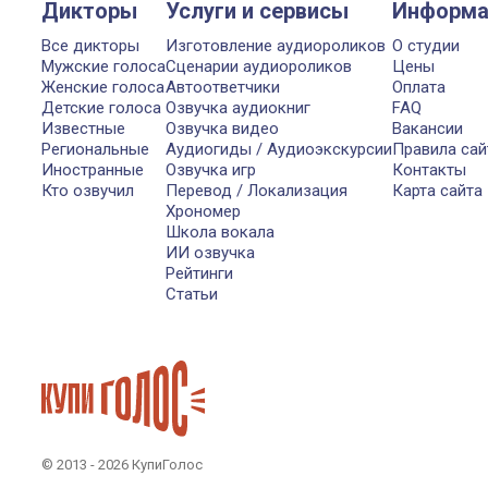
Дикторы
Услуги и сервисы
Информа
Все дикторы
Изготовление аудиороликов
О студии
Мужские голоса
Сценарии аудиороликов
Цены
Женские голоса
Автоответчики
Оплата
Детские голоса
Озвучка аудиокниг
FAQ
Известные
Озвучка видео
Вакансии
Региональные
Аудиогиды / Аудиоэкскурсии
Правила сай
Иностранные
Озвучка игр
Контакты
Кто озвучил
Перевод / Локализация
Карта сайта
Хрономер
Школа вокала
ИИ озвучка
Рейтинги
Статьи
© 2013 - 2026 КупиГолос