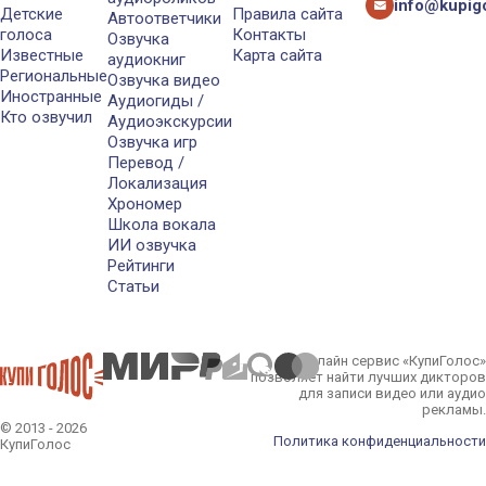
info@kupigo
Детские
Правила сайта
Автоответчики
голоса
Контакты
Озвучка
Известные
Карта сайта
аудиокниг
Региональные
Озвучка видео
Иностранные
Аудиогиды /
Кто озвучил
Аудиоэкскурсии
Озвучка игр
Перевод /
Локализация
Хрономер
Школа вокала
ИИ озвучка
Рейтинги
Статьи
Онлайн сервис «КупиГолос»
позволяет найти лучших дикторов
для записи видео или аудио
рекламы.
© 2013 - 2026
Политика конфиденциальности
КупиГолос