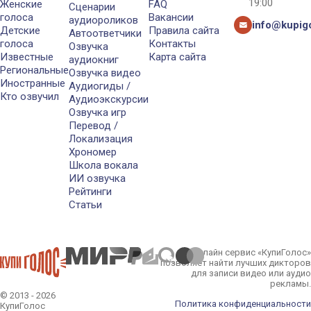
19:00
Женские
FAQ
Сценарии
голоса
Вакансии
аудиороликов
info@kupigo
Детские
Правила сайта
Автоответчики
голоса
Контакты
Озвучка
Известные
Карта сайта
аудиокниг
Региональные
Озвучка видео
Иностранные
Аудиогиды /
Кто озвучил
Аудиоэкскурсии
Озвучка игр
Перевод /
Локализация
Хрономер
Школа вокала
ИИ озвучка
Рейтинги
Статьи
Онлайн сервис «КупиГолос»
позволяет найти лучших дикторов
для записи видео или аудио
рекламы.
© 2013 - 2026
Политика конфиденциальности
КупиГолос