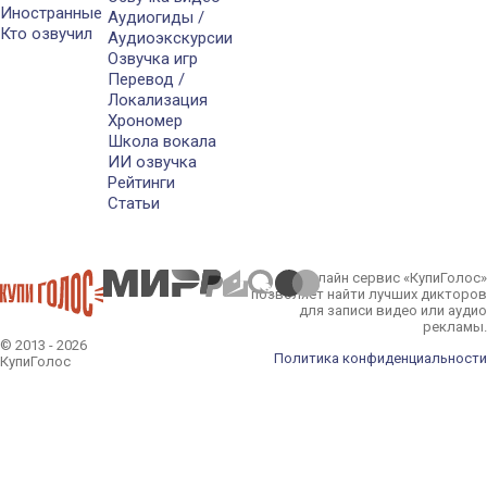
Иностранные
Аудиогиды /
Кто озвучил
Аудиоэкскурсии
Озвучка игр
Перевод /
Локализация
Хрономер
Школа вокала
ИИ озвучка
Рейтинги
Статьи
Онлайн сервис «КупиГолос»
позволяет найти лучших дикторов
для записи видео или аудио
рекламы.
© 2013 - 2026
Политика конфиденциальности
КупиГолос