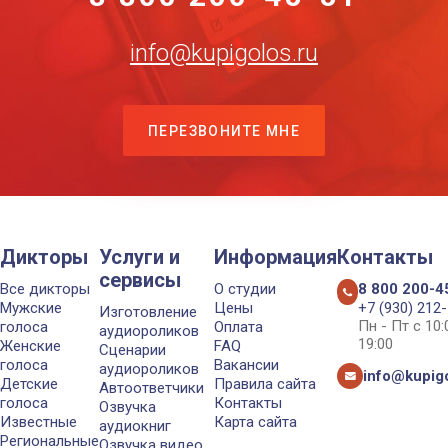
info@kupigolos.ru
ПЕРЕЗВОНИТЕ МНЕ
Дикторы
Услуги и
Информация
Контакты
сервисы
Все дикторы
О студии
8 800 200-4
Мужские
Цены
+7 (930) 212
Изготовление
Пн - Пт с 10
голоса
Оплата
аудиороликов
19:00
Женские
FAQ
Сценарии
голоса
Вакансии
аудиороликов
info@kupigo
Детские
Правила сайта
Автоответчики
голоса
Контакты
Озвучка
Известные
Карта сайта
аудиокниг
Региональные
Озвучка видео