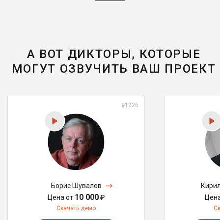
А ВОТ ДИКТОРЫ, КОТОРЫЕ
МОГУТ ОЗВУЧИТЬ ВАШ ПРОЕКТ
#1226
Борис Шувалов
Кирил
10 000
Цена от
₽
Цен
Скачать демо
С