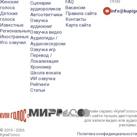
19:00
Женские
FAQ
Сценарии
голоса
Вакансии
аудиороликов
info@kupigo
Детские
Правила сайта
Автоответчики
голоса
Контакты
Озвучка
Известные
Карта сайта
аудиокниг
Региональные
Озвучка видео
Иностранные
Аудиогиды /
Кто озвучил
Аудиоэкскурсии
Озвучка игр
Перевод /
Локализация
Хрономер
Школа вокала
ИИ озвучка
Рейтинги
Статьи
Онлайн сервис «КупиГолос»
позволяет найти лучших дикторов
для записи видео или аудио
рекламы.
© 2013 - 2026
Политика конфиденциальности
КупиГолос