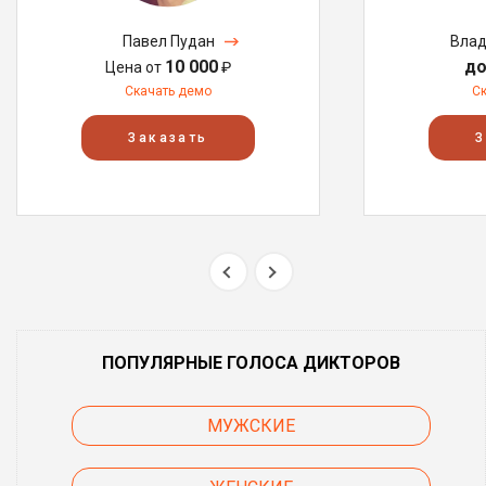
Павел Пудан
Влад
10 000
до
Цена от
₽
Скачать демо
С
Заказать
З
ПОПУЛЯРНЫЕ ГОЛОСА ДИКТОРОВ
МУЖСКИЕ