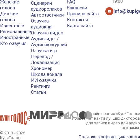
19:00
Женские
FAQ
Сценарии
голоса
Вакансии
аудиороликов
info@kupigo
Детские
Правила сайта
Автоответчики
голоса
Контакты
Озвучка
Известные
Карта сайта
аудиокниг
Региональные
Озвучка видео
Иностранные
Аудиогиды /
Кто озвучил
Аудиоэкскурсии
Озвучка игр
Перевод /
Локализация
Хрономер
Школа вокала
ИИ озвучка
Рейтинги
Статьи
Онлайн сервис «КупиГолос»
позволяет найти лучших дикторов
для записи видео или аудио
рекламы.
© 2013 - 2026
Политика конфиденциальности
КупиГолос