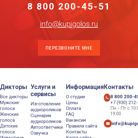
8 800 200-45-51
info@kupigolos.ru
ПЕРЕЗВОНИТЕ МНЕ
Дикторы
Услуги и
Информация
Контакты
сервисы
Все дикторы
О студии
8 800 200-4
Мужские
Цены
+7 (930) 212
Изготовление
Пн - Пт с 10
голоса
Оплата
аудиороликов
19:00
Женские
FAQ
Сценарии
голоса
Вакансии
аудиороликов
info@kupigo
Детские
Правила сайта
Автоответчики
голоса
Контакты
Озвучка
Известные
Карта сайта