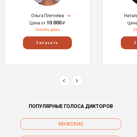
Ольга Плетнёва
Натал
10 000
Цена от
₽
Цен
Скачать демо
С
Заказать
З
ПОПУЛЯРНЫЕ ГОЛОСА ДИКТОРОВ
МУЖСКИЕ