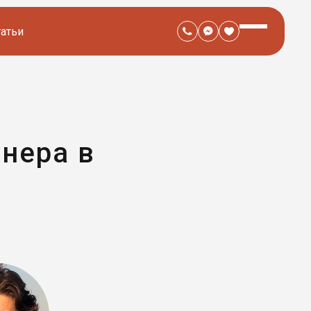
татьи
ннера в