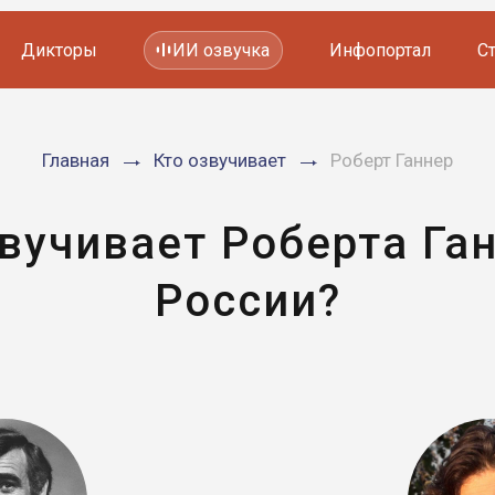
Дикторы
ИИ озвучка
Инфопортал
С
Фильмов и сериалов
Главная
Кто озвучивает
Роберт Ганнер
Мультфильмов
YouTube каналов
Видеорекламы
вучивает Роберта Га
России?