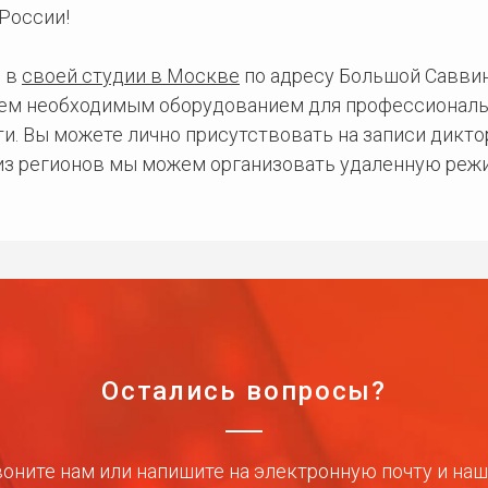
России!
 в
своей студии в Москве
по адресу Большой Саввинс
сем необходимым оборудованием для профессиональ
и. Вы можете лично присутствовать на записи дикто
 из регионов мы можем организовать удаленную режи
Остались вопросы?
оните нам или напишите на электронную почту и на