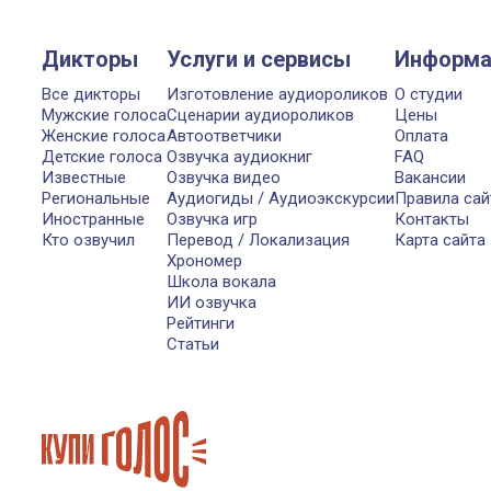
Дикторы
Услуги и сервисы
Информа
Все дикторы
Изготовление аудиороликов
О студии
Мужские голоса
Сценарии аудиороликов
Цены
Женские голоса
Автоответчики
Оплата
Детские голоса
Озвучка аудиокниг
FAQ
Известные
Озвучка видео
Вакансии
Региональные
Аудиогиды / Аудиоэкскурсии
Правила сай
Иностранные
Озвучка игр
Контакты
Кто озвучил
Перевод / Локализация
Карта сайта
Хрономер
Школа вокала
ИИ озвучка
Рейтинги
Статьи