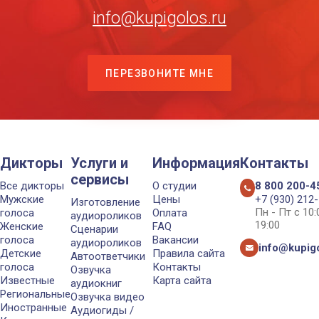
info@kupigolos.ru
ПЕРЕЗВОНИТЕ МНЕ
Дикторы
Услуги и
Информация
Контакты
сервисы
Все дикторы
О студии
8 800 200-4
Мужские
Цены
+7 (930) 212
Изготовление
Пн - Пт с 10
голоса
Оплата
аудиороликов
19:00
Женские
FAQ
Сценарии
голоса
Вакансии
аудиороликов
info@kupigo
Детские
Правила сайта
Автоответчики
голоса
Контакты
Озвучка
Известные
Карта сайта
аудиокниг
Региональные
Озвучка видео
Иностранные
Аудиогиды /