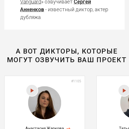
Vanguard
» озвучивает
Сергей
Анненков
- известный диктор, актер
дубляжа.
А ВОТ ДИКТОРЫ, КОТОРЫЕ
МОГУТ ОЗВУЧИТЬ ВАШ ПРОЕКТ
#1105
Анастасия Жаркова
Тать