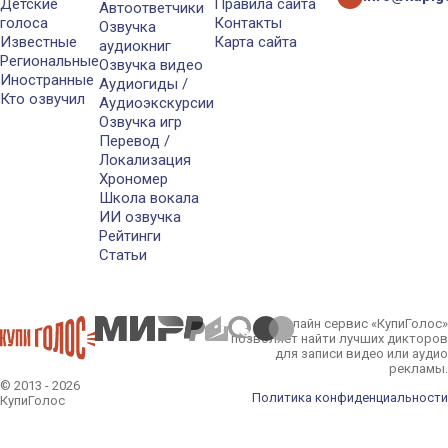
Детские
Правила сайта
Автоответчики
голоса
Контакты
Озвучка
Известные
Карта сайта
аудиокниг
Региональные
Озвучка видео
Иностранные
Аудиогиды /
Кто озвучил
Аудиоэкскурсии
Озвучка игр
Перевод /
Локализация
Хрономер
Школа вокала
ИИ озвучка
Рейтинги
Статьи
Онлайн сервис «КупиГолос»
позволяет найти лучших дикторов
для записи видео или аудио
рекламы.
© 2013 - 2026
Политика конфиденциальности
КупиГолос