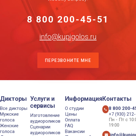
8 800 200-45-51
info@kupigolos.ru
ПЕРЕЗВОНИТЕ МНЕ
Дикторы
Услуги и
Информация
Контакты
сервисы
Все дикторы
О студии
8 800 200-4
Мужские
Цены
+7 (930) 212
Изготовление
Пн - Пт с 10
голоса
Оплата
аудиороликов
19:00
Женские
FAQ
Сценарии
голоса
Вакансии
аудиороликов
info@kupigo