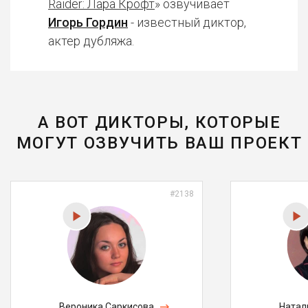
Raider: Лара Крофт
» озвучивает
Игорь Гордин
- известный диктор,
актер дубляжа.
А ВОТ ДИКТОРЫ, КОТОРЫЕ
МОГУТ ОЗВУЧИТЬ ВАШ ПРОЕКТ
#2138
Вероника Саркисова
Натал