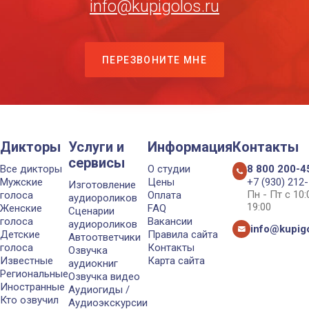
info@kupigolos.ru
ПЕРЕЗВОНИТЕ МНЕ
Дикторы
Услуги и
Информация
Контакты
сервисы
Все дикторы
О студии
8 800 200-4
Мужские
Цены
+7 (930) 212
Изготовление
Пн - Пт с 10
голоса
Оплата
аудиороликов
19:00
Женские
FAQ
Сценарии
голоса
Вакансии
аудиороликов
info@kupigo
Детские
Правила сайта
Автоответчики
голоса
Контакты
Озвучка
Известные
Карта сайта
аудиокниг
Региональные
Озвучка видео
Иностранные
Аудиогиды /
Кто озвучил
Аудиоэкскурсии