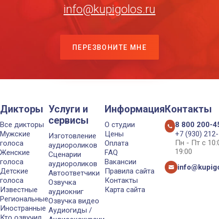
info@kupigolos.ru
ПЕРЕЗВОНИТЕ МНЕ
Дикторы
Услуги и
Информация
Контакты
сервисы
Все дикторы
О студии
8 800 200-4
Мужские
Цены
+7 (930) 212
Изготовление
Пн - Пт с 10
голоса
Оплата
аудиороликов
19:00
Женские
FAQ
Сценарии
голоса
Вакансии
аудиороликов
info@kupigo
Детские
Правила сайта
Автоответчики
голоса
Контакты
Озвучка
Известные
Карта сайта
аудиокниг
Региональные
Озвучка видео
Иностранные
Аудиогиды /
Кто озвучил