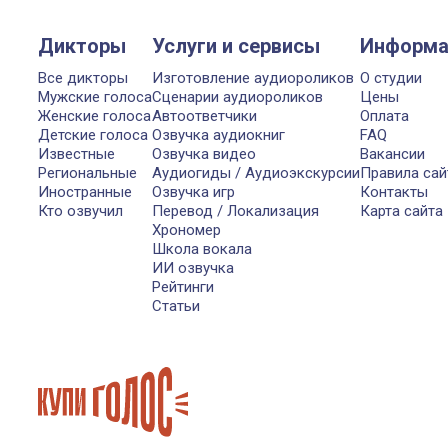
Дикторы
Услуги и сервисы
Информа
Все дикторы
Изготовление аудиороликов
О студии
Мужские голоса
Сценарии аудиороликов
Цены
Женские голоса
Автоответчики
Оплата
Детские голоса
Озвучка аудиокниг
FAQ
Известные
Озвучка видео
Вакансии
Региональные
Аудиогиды / Аудиоэкскурсии
Правила сай
Иностранные
Озвучка игр
Контакты
Кто озвучил
Перевод / Локализация
Карта сайта
Хрономер
Школа вокала
ИИ озвучка
Рейтинги
Статьи