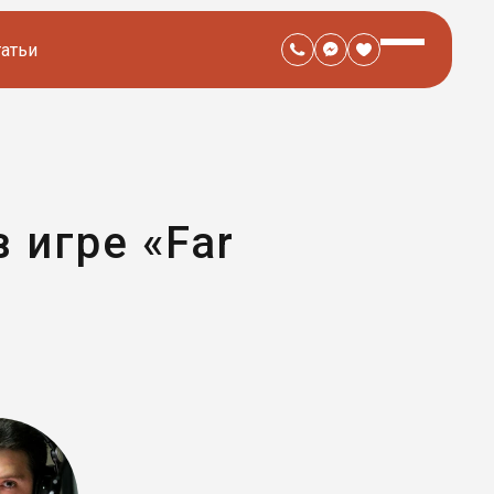
татьи
 игре «Far