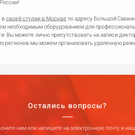
России!
 в
своей студии в Москве
по адресу Большой Саввинс
сем необходимым оборудованием для профессиональ
и. Вы можете лично присутствовать на записи дикто
 из регионов мы можем организовать удаленную режи
Остались вопросы?
оните нам или напишите на электронную почту и на