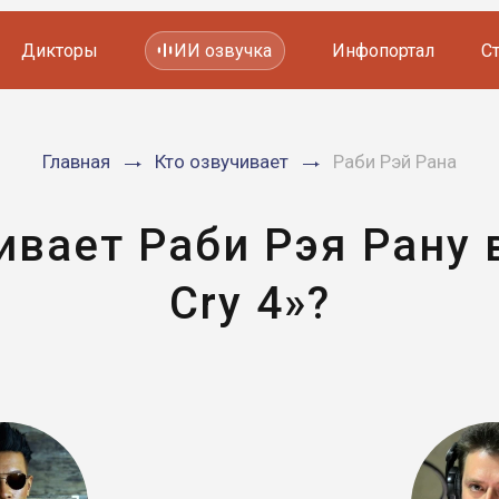
Дикторы
ИИ озвучка
Инфопортал
С
Фильмов и сериалов
Главная
Кто озвучивает
Раби Рэй Рана
Мультфильмов
YouTube каналов
Видеорекламы
ивает Раби Рэя Рану в
Cry 4»?