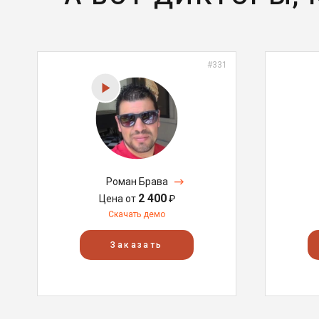
#331
Роман Брава
2 400
Цена от
₽
Скачать демо
Заказать