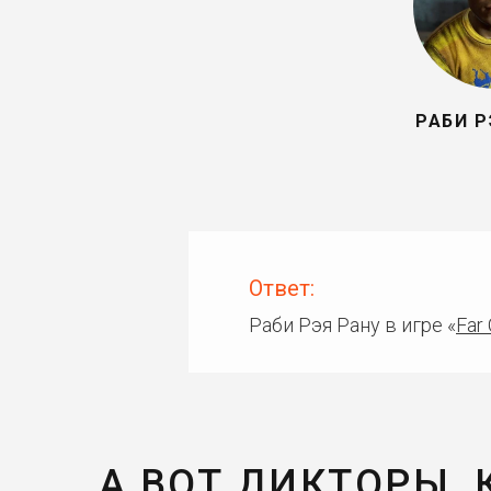
РАБИ Р
Ответ:
Раби Рэя Рану в игре «
Far 
А ВОТ ДИКТОРЫ,