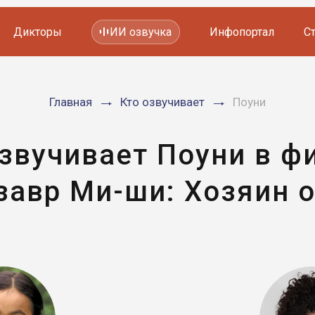
Дикторы
ИИ озвучка
Инфопортал
С
Фильмов и сериалов
Главная
Кто озвучивает
Поуни
Мультфильмов
YouTube каналов
Видеорекламы
озвучивает Поуни в ф
завр Ми-ши: Хозяин о