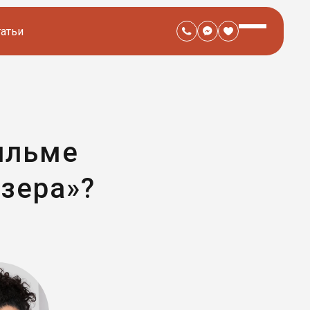
татьи
ильме
зера»?