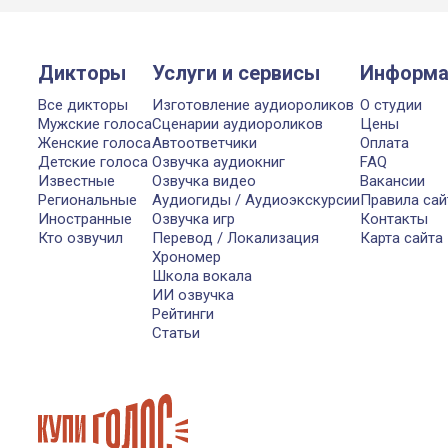
Дикторы
Услуги и сервисы
Информа
Все дикторы
Изготовление аудиороликов
О студии
Мужские голоса
Сценарии аудиороликов
Цены
Женские голоса
Автоответчики
Оплата
Детские голоса
Озвучка аудиокниг
FAQ
Известные
Озвучка видео
Вакансии
Региональные
Аудиогиды / Аудиоэкскурсии
Правила сай
Иностранные
Озвучка игр
Контакты
Кто озвучил
Перевод / Локализация
Карта сайта
Хрономер
Школа вокала
ИИ озвучка
Рейтинги
Статьи