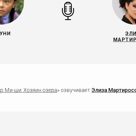
УНИ
ЭЛ
МАРТИ
р Ми-ши: Хозяин озера
» озвучивает
Элиза Мартирос