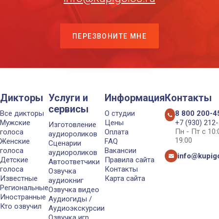
ПЕРЕЗВОНИТЕ МНЕ
Дикторы
Услуги и
Информация
Контакты
сервисы
Все дикторы
О студии
8 800 200-4
Мужские
Цены
+7 (930) 212
Изготовление
Пн - Пт с 10
голоса
Оплата
аудиороликов
19:00
Женские
FAQ
Сценарии
голоса
Вакансии
аудиороликов
info@kupigo
Детские
Правила сайта
Автоответчики
голоса
Контакты
Озвучка
Известные
Карта сайта
аудиокниг
Региональные
Озвучка видео
Иностранные
Аудиогиды /
Кто озвучил
Аудиоэкскурсии
Озвучка игр