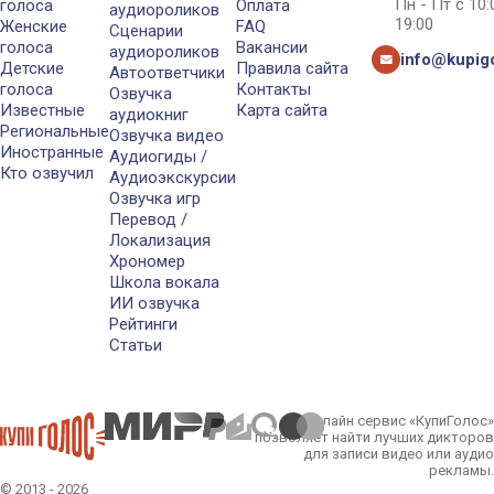
Пн - Пт с 10
голоса
Оплата
аудиороликов
19:00
Женские
FAQ
Сценарии
голоса
Вакансии
аудиороликов
info@kupigo
Детские
Правила сайта
Автоответчики
голоса
Контакты
Озвучка
Известные
Карта сайта
аудиокниг
Региональные
Озвучка видео
Иностранные
Аудиогиды /
Кто озвучил
Аудиоэкскурсии
Озвучка игр
Перевод /
Локализация
Хрономер
Школа вокала
ИИ озвучка
Рейтинги
Статьи
Онлайн сервис «КупиГолос»
позволяет найти лучших дикторов
для записи видео или аудио
рекламы.
© 2013 - 2026