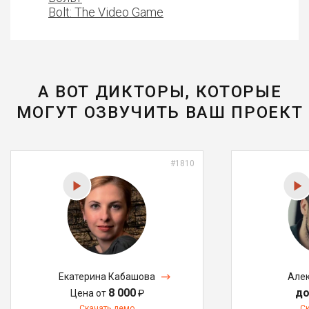
Bolt: The Video Game
А ВОТ ДИКТОРЫ, КОТОРЫЕ
МОГУТ ОЗВУЧИТЬ ВАШ ПРОЕКТ
#1810
Екатерина Кабашова
Алек
8 000
до
Цена от
₽
Скачать демо
С