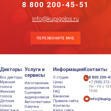
8 800 200-45-51
info@kupigolos.ru
ПЕРЕЗВОНИТЕ МНЕ
Дикторы
Услуги и
Информация
Контакты
сервисы
Все дикторы
О студии
8 800 200-4
Мужские
Цены
+7 (930) 212
Изготовление
Пн - Пт с 10
голоса
Оплата
аудиороликов
19:00
Женские
FAQ
Сценарии
голоса
Вакансии
аудиороликов
info@kupigo
Детские
Правила сайта
Автоответчики
голоса
Контакты
Озвучка
Известные
Карта сайта