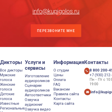
info@kupigolos.ru
ПЕРЕЗВОНИТЕ МНЕ
Дикторы
Услуги и
Информация
Контакты
сервисы
Все дикторы
О студии
8 800 200-4
Мужские
Цены
+7 (930) 212
Изготовление
Пн - Пт с 10
голоса
Оплата
аудиороликов
19:00
Женские
FAQ
Сценарии
голоса
Вакансии
аудиороликов
info@kupigo
Детские
Правила сайта
Автоответчики
голоса
Контакты
Озвучка
Известные
Карта сайта
аудиокниг
Региональные
Озвучка видео