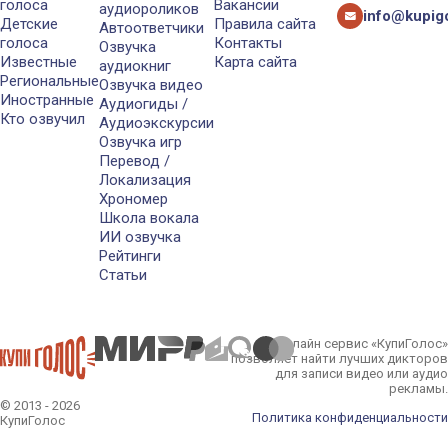
голоса
Вакансии
аудиороликов
info@kupigo
Детские
Правила сайта
Автоответчики
голоса
Контакты
Озвучка
Известные
Карта сайта
аудиокниг
Региональные
Озвучка видео
Иностранные
Аудиогиды /
Кто озвучил
Аудиоэкскурсии
Озвучка игр
Перевод /
Локализация
Хрономер
Школа вокала
ИИ озвучка
Рейтинги
Статьи
Онлайн сервис «КупиГолос»
позволяет найти лучших дикторов
для записи видео или аудио
рекламы.
© 2013 - 2026
Политика конфиденциальности
КупиГолос