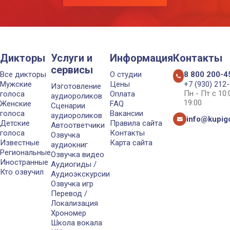
Дикторы
Услуги и
Информация
Контакты
сервисы
Все дикторы
О студии
8 800 200-4
Мужские
Цены
+7 (930) 212
Изготовление
Пн - Пт с 10
голоса
Оплата
аудиороликов
19:00
Женские
FAQ
Сценарии
голоса
Вакансии
аудиороликов
info@kupigo
Детские
Правила сайта
Автоответчики
голоса
Контакты
Озвучка
Известные
Карта сайта
аудиокниг
Региональные
Озвучка видео
Иностранные
Аудиогиды /
Кто озвучил
Аудиоэкскурсии
Озвучка игр
Перевод /
Локализация
Хрономер
Школа вокала