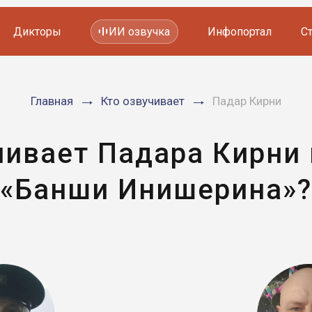
Дикторы
ИИ озвучка
Инфопортал
С
Фильмов и сериалов
Главная
Кто озвучивает
Падар Кирни
Мультфильмов
YouTube каналов
Видеорекламы
чивает Падара Кирни
«Банши Инишерина»?