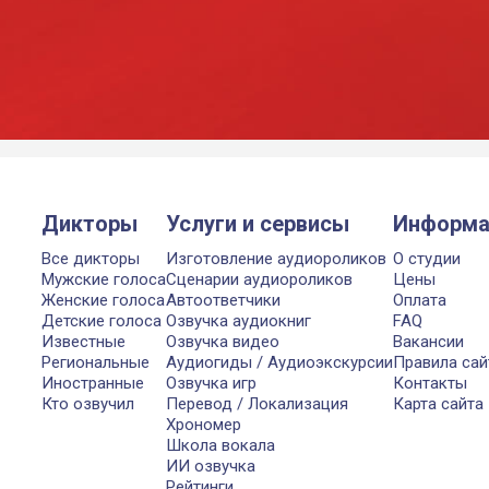
Дикторы
Услуги и сервисы
Информа
Все дикторы
Изготовление аудиороликов
О студии
Мужские голоса
Сценарии аудиороликов
Цены
Женские голоса
Автоответчики
Оплата
Детские голоса
Озвучка аудиокниг
FAQ
Известные
Озвучка видео
Вакансии
Региональные
Аудиогиды / Аудиоэкскурсии
Правила сай
Иностранные
Озвучка игр
Контакты
Кто озвучил
Перевод / Локализация
Карта сайта
Хрономер
Школа вокала
ИИ озвучка
Рейтинги