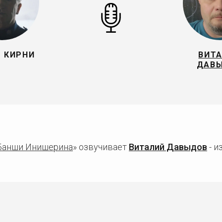
 КИРНИ
ВИТ
ДАВ
Банши Инишерина
» озвучивает
Виталий Давыдов
- и