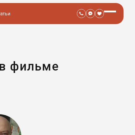
татьи
 в фильме