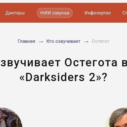
Дикторы
ИИ озвучка
Инфопортал
С
Фильмов и сериалов
Главная
Кто озвучивает
Остегот
Мультфильмов
YouTube каналов
Видеорекламы
озвучивает Остегота в
«Darksiders 2»?