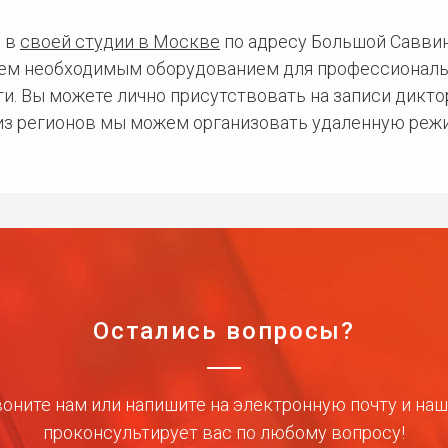
 в
своей студии в Москве
по адресу Большой Саввинс
сем необходимым оборудованием для профессиональ
и. Вы можете лично присутствовать на записи дикто
 из регионов мы можем организовать удаленную режи
Остались вопросы?
оните нам или напишите на электронную почту и на
проконсультирует вас по любому вопросу!