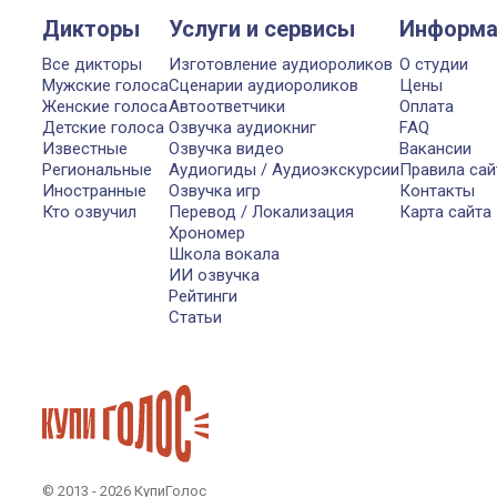
Дикторы
Услуги и сервисы
Информа
Все дикторы
Изготовление аудиороликов
О студии
Мужские голоса
Сценарии аудиороликов
Цены
Женские голоса
Автоответчики
Оплата
Детские голоса
Озвучка аудиокниг
FAQ
Известные
Озвучка видео
Вакансии
Региональные
Аудиогиды / Аудиоэкскурсии
Правила сай
Иностранные
Озвучка игр
Контакты
Кто озвучил
Перевод / Локализация
Карта сайта
Хрономер
Школа вокала
ИИ озвучка
Рейтинги
Статьи
© 2013 - 2026 КупиГолос