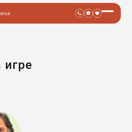
татьи
 игре