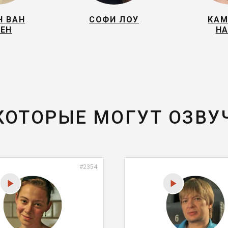
Н ВАН
СОФИ ЛОУ
КАМ
ЕН
НА
 КОТОРЫЕ МОГУТ ОЗВУ
#2354