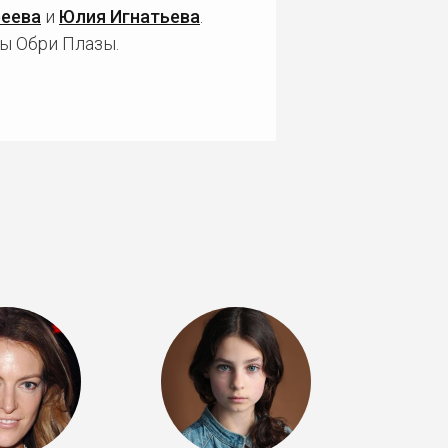
реева
и
Юлия Игнатьева
.
ы Обри Плазы.