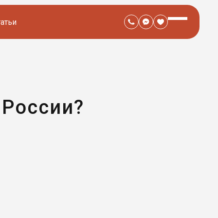
татьи
 России?