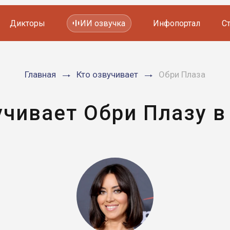
Дикторы
ИИ озвучка
Инфопортал
С
Фильмов и сериалов
Главная
Кто озвучивает
Обри Плаза
Мультфильмов
YouTube каналов
Видеорекламы
учивает Обри Плазу в