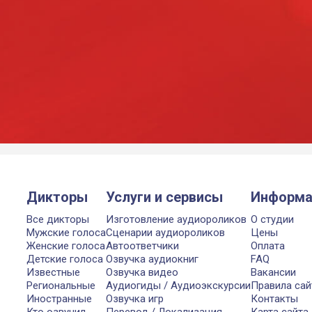
Дикторы
Услуги и сервисы
Информа
Все дикторы
Изготовление аудиороликов
О студии
Мужские голоса
Сценарии аудиороликов
Цены
Женские голоса
Автоответчики
Оплата
Детские голоса
Озвучка аудиокниг
FAQ
Известные
Озвучка видео
Вакансии
Региональные
Аудиогиды / Аудиоэкскурсии
Правила сай
Иностранные
Озвучка игр
Контакты