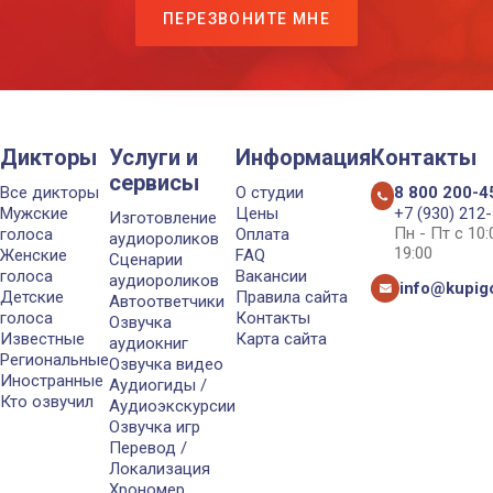
ПЕРЕЗВОНИТЕ МНЕ
Дикторы
Услуги и
Информация
Контакты
сервисы
Все дикторы
О студии
8 800 200-4
Мужские
Цены
+7 (930) 212
Изготовление
Пн - Пт с 10
голоса
Оплата
аудиороликов
19:00
Женские
FAQ
Сценарии
голоса
Вакансии
аудиороликов
info@kupigo
Детские
Правила сайта
Автоответчики
голоса
Контакты
Озвучка
Известные
Карта сайта
аудиокниг
Региональные
Озвучка видео
Иностранные
Аудиогиды /
Кто озвучил
Аудиоэкскурсии
Озвучка игр
Перевод /
Локализация
Хрономер